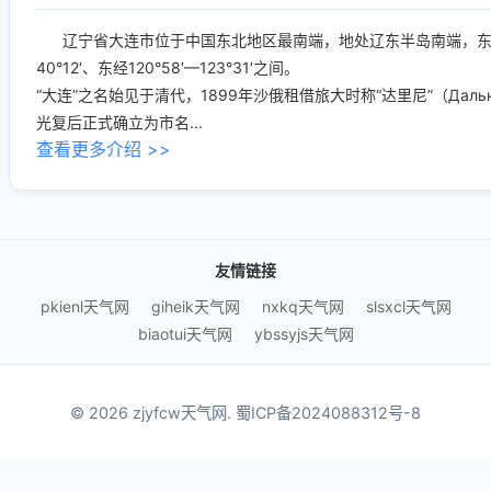
辽宁省大连市位于中国东北地区最南端，地处辽东半岛南端，东濒黄
40°12′、东经120°58′—123°31′之间。
“大连”之名始见于清代，1899年沙俄租借旅大时称“达里尼”（Даль
光复后正式确立为市名...
查看更多介绍 >>
友情链接
pkienl天气网
giheik天气网
nxkq天气网
slsxcl天气网
biaotui天气网
ybssyjs天气网
© 2026 zjyfcw天气网.
蜀ICP备2024088312号-8