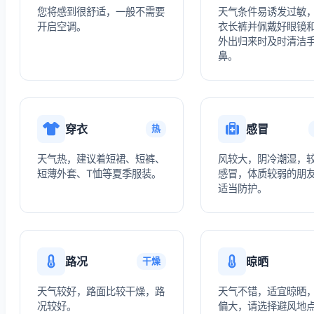
您将感到很舒适，一般不需要
天气条件易诱发过敏
开启空调。
衣长裤并佩戴好眼镜
外出归来时及时清洁
鼻。
穿衣
感冒
热
天气热，建议着短裙、短裤、
风较大，阴冷潮湿，
短薄外套、T恤等夏季服装。
感冒，体质较弱的朋
适当防护。
路况
晾晒
干燥
天气较好，路面比较干燥，路
天气不错，适宜晾晒
况较好。
偏大，请选择避风地