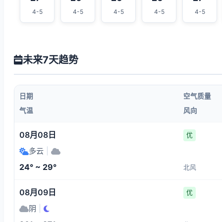
4-5
4-5
4-5
4-5
4-5
未来7天趋势
日期
空气质量
气温
风向
08月08日
优
多云
|
24° ~ 29°
北风
08月09日
优
阴
|