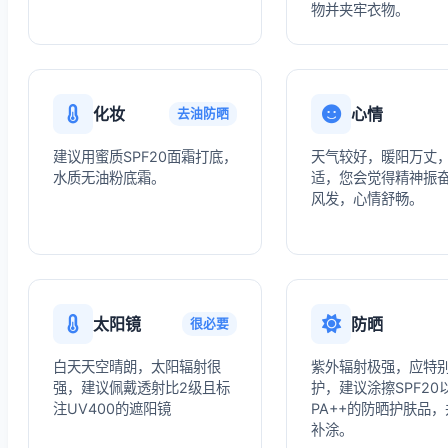
物并夹牢衣物。
化妆
心情
去油防晒
建议用蜜质SPF20面霜打底，
天气较好，暖阳万丈
水质无油粉底霜。
适，您会觉得精神振
风发，心情舒畅。
太阳镜
防晒
很必要
白天天空晴朗，太阳辐射很
紫外辐射极强，应特
强，建议佩戴透射比2级且标
护，建议涂擦SPF20
注UV400的遮阳镜
PA++的防晒护肤品
补涂。