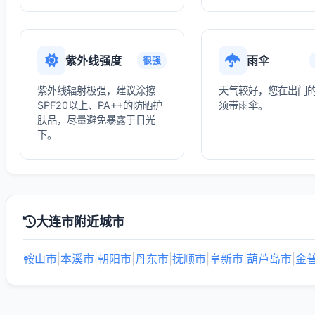
紫外线强度
雨伞
很强
紫外线辐射极强，建议涂擦
天气较好，您在出门
SPF20以上、PA++的防晒护
须带雨伞。
肤品，尽量避免暴露于日光
下。
大连市附近城市
鞍山市
|
本溪市
|
朝阳市
|
丹东市
|
抚顺市
|
阜新市
|
葫芦岛市
|
金