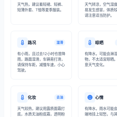
天气热，建议着短裙、短裤、
天气转凉，空气湿
短薄外套、T恤等夏季服装。
易发生感冒，体质
请注意适当防护。
路况
晾晒
湿滑
有小雨，且过去12小时也曾降
有降水，可能会淋
雨，路面湿滑，车辆易打滑，
物，不太适宜晾晒
请保持车距，减慢车速，小心
意天气变化。
驾驶。
化妆
心情
去油
天气较热，建议用露质面霜打
有降水，雨水可能
底，水质无油粉底霜，透明粉
端地挂上轻愁，与