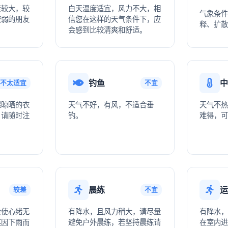
度较大，较
白天温度适宜，风力不大，相
气象条件
较弱的朋友
信您在这样的天气条件下，应
释、扩散
会感到比较清爽和舒适。
钓鱼
中
不太适宜
不宜
湿晾晒的衣
天气不好，有风，不适合垂
天气不热
。请随时注
钓。
难得，可
晨练
运
较差
不宜
会使心绪无
有降水，且风力稍大，请尽量
有降水，
其因下雨而
避免户外晨练，若坚持晨练请
在室内进