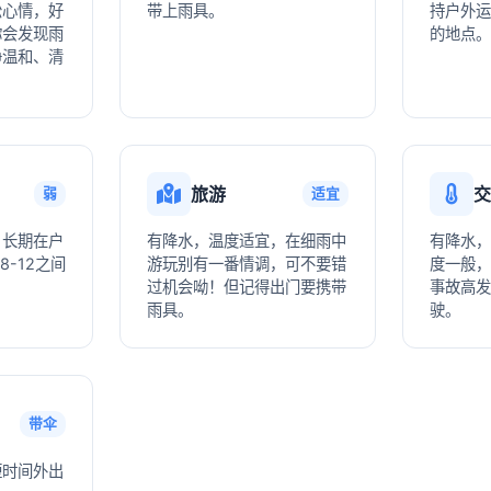
松心情，好
带上雨具。
持户外运
你会发现雨
的地点。
净温和、清
旅游
交
弱
适宜
，长期在户
有降水，温度适宜，在细雨中
有降水，
8-12之间
游玩别有一番情调，可不要错
度一般，
过机会呦！但记得出门要携带
事故高发
雨具。
驶。
带伞
短时间外出