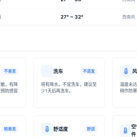
27° ~ 32°
雨
西南风
洗车
风
不易发
不适宜
过敏，有降
将有降水，不宜洗车，建议至
温度未达
应预防感冒
少1天后再洗车。
稍作防寒
空
舒适度
较易发
舒适
件