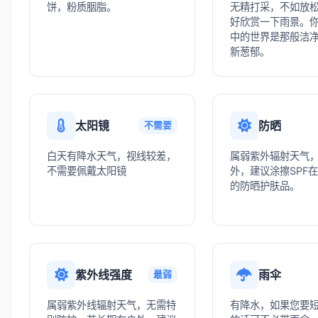
饼，粉质胭脂。
无精打采，不如放
好欣赏一下雨景。
中的世界是那般洁
新葱郁。
太阳镜
防晒
不需要
白天有降水天气，视线较差，
属弱紫外辐射天气
不需要佩戴太阳镜
外，建议涂擦SPF在
的防晒护肤品。
紫外线强度
雨伞
最弱
属弱紫外线辐射天气，无需特
有降水，如果您要