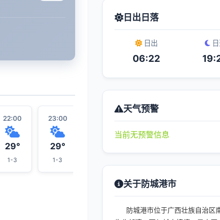
日出日落
日出
日
06:22
19:
天气预警
22:00
23:00
00:00
07:00
01:00
当前无预警信息
29°
29°
29°
26°
29°
1-3
1-3
1-3
3-4
1-3
关于防城港市
防城港市位于广西壮族自治区