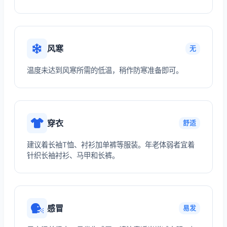
风寒
无
温度未达到风寒所需的低温，稍作防寒准备即可。
穿衣
舒适
建议着长袖T恤、衬衫加单裤等服装。年老体弱者宜着
针织长袖衬衫、马甲和长裤。
感冒
易发