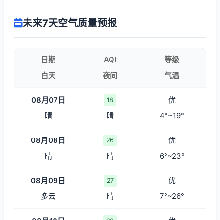
未来7天空气质量预报
日期
AQI
等级
白天
夜间
气温
08月07日
优
18
晴
晴
4°~19°
08月08日
优
26
晴
晴
6°~23°
08月09日
优
27
多云
晴
7°~26°