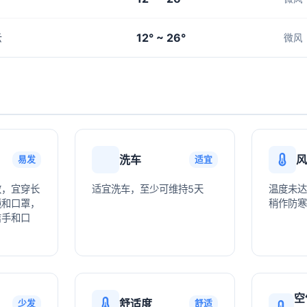
12° ~ 26°
云
微风
洗车
风
易发
适宜
敏，宜穿长
适宜洗车，至少可维持5天
温度未达
镜和口罩，
稍作防寒
洁手和口
空
舒适度
少发
舒适