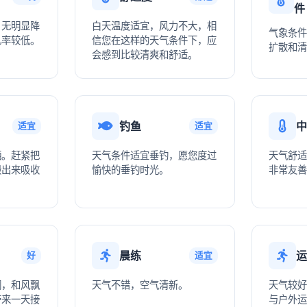
件
，无明显降
白天温度适宜，风力不大，相
气象条件
几率较低。
信您在这样的天气条件下，应
扩散和清
会感到比较清爽和舒适。
钓鱼
中
适宜
适宜
晒。赶紧把
天气条件适宜垂钓，愿您度过
天气舒适
搬出来吸收
愉快的垂钓时光。
非常友善
！
晨练
运
好
适宜
润，和风飘
天气不错，空气清新。
天气较好
带来一天接
与户外运