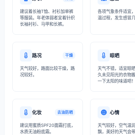
建议着长袖T恤、衬衫加单裤
各项气象条件适宜
等服装。年老体弱者宜着针织
温过程，发生感冒
长袖衬衫、马甲和长裤。
路况
晾晒
干燥
天气较好，路面比较干燥，路
天气不错，适宜晾
况较好。
久未见阳光的衣物
一下太阳的味道吧
化妆
心情
去油防晒
建议用蜜质SPF20面霜打底，
天气较好，空气温
水质无油粉底霜。
飘，美好的天气会