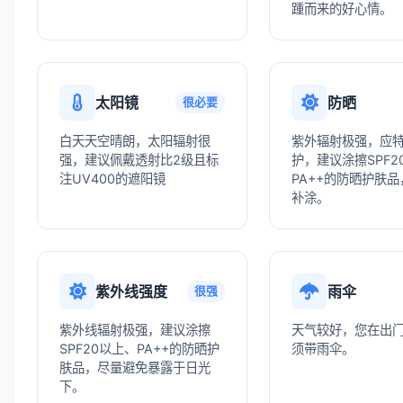
踵而来的好心情。
太阳镜
防晒
很必要
白天天空晴朗，太阳辐射很
紫外辐射极强，应
强，建议佩戴透射比2级且标
护，建议涂擦SPF2
注UV400的遮阳镜
PA++的防晒护肤
补涂。
紫外线强度
雨伞
很强
紫外线辐射极强，建议涂擦
天气较好，您在出
SPF20以上、PA++的防晒护
须带雨伞。
肤品，尽量避免暴露于日光
下。