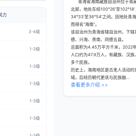
青海省海南藏族自治州位于青
北部，地处东经100°26′至102°18
风力
34°33′至36°54′之间。因地处青
而得名“海南”。
3-4级
该自治州为青海省辖自治州，下辖
德、兴海、贵南、同德五县。
总面积为4.45万平方千米，2022
1-3级
人口约为47.9万人，有藏族、汉
多个民族。
1-3级
历史上，海南地区是古羌人活动的
域，后经历朝代更迭与民族融...
1-3级
查看更多介绍 >>
1-3级
1-3级
1-3级