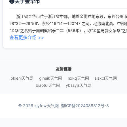
关于金华市
浙江省金华市位于浙江省中部，地处金衢盆地东段，东邻台州市
28°32′—29°56′、东经119°14′—120°47′之间，地势南北高
“金华”之名始于南朝梁绍泰二年（556年），取“金星与婺女争华”之
查看更多介绍 >>
友情链接
pkienl天气网
giheik天气网
nxkq天气网
slsxcl天气网
biaotui天气网
ybssyjs天气网
© 2026 zjyfcw天气网.
蜀ICP备2024088312号-8