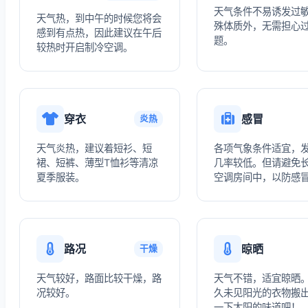
天气条件不易诱发过
天气热，到中午的时候您将会
殊体质外，无需担心
感到有点热，因此建议在午后
题。
较热时开启制冷空调。
穿衣
感冒
炎热
天气炎热，建议着短衫、短
各项气象条件适宜，
裙、短裤、薄型T恤衫等清凉
几率较低。但请避免
夏季服装。
空调房间中，以防感
路况
晾晒
干燥
天气较好，路面比较干燥，路
天气不错，适宜晾晒
况较好。
久未见阳光的衣物搬
一下太阳的味道吧！