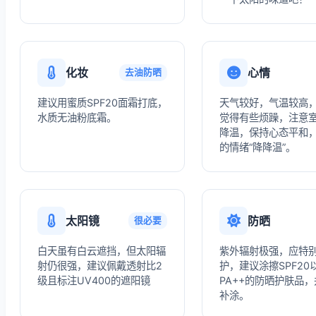
化妆
心情
去油防晒
建议用蜜质SPF20面霜打底，
天气较好，气温较高
水质无油粉底霜。
觉得有些烦躁，注意
降温，保持心态平和
的情绪“降降温”。
太阳镜
防晒
很必要
白天虽有白云遮挡，但太阳辐
紫外辐射极强，应特
射仍很强，建议佩戴透射比2
护，建议涂擦SPF20
级且标注UV400的遮阳镜
PA++的防晒护肤品
补涂。