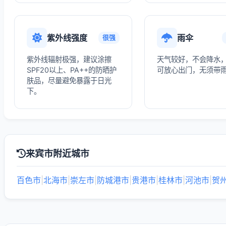
紫外线强度
雨伞
很强
紫外线辐射极强，建议涂擦
天气较好，不会降水
SPF20以上、PA++的防晒护
可放心出门，无须带
肤品，尽量避免暴露于日光
下。
来宾市附近城市
百色市
|
北海市
|
崇左市
|
防城港市
|
贵港市
|
桂林市
|
河池市
|
贺