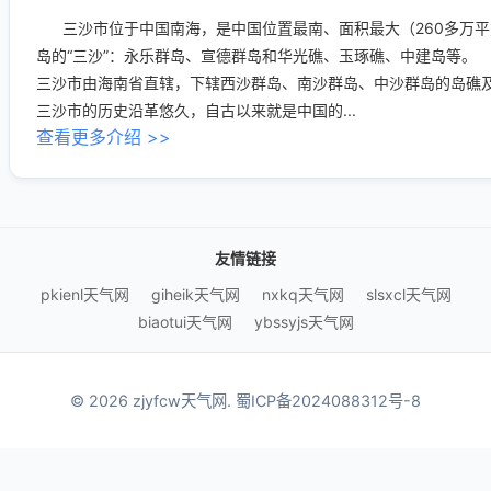
三沙市位于中国南海，是中国位置最南、面积最大（260多万平
岛的“三沙”：永乐群岛、宣德群岛和华光礁、玉琢礁、中建岛等。
三沙市由海南省直辖，下辖西沙群岛、南沙群岛、中沙群岛的岛礁及其
三沙市的历史沿革悠久，自古以来就是中国的...
查看更多介绍 >>
友情链接
pkienl天气网
giheik天气网
nxkq天气网
slsxcl天气网
biaotui天气网
ybssyjs天气网
© 2026 zjyfcw天气网.
蜀ICP备2024088312号-8