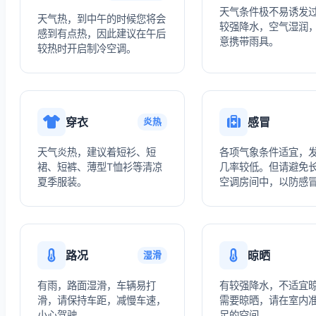
天气条件极不易诱发
天气热，到中午的时候您将会
较强降水，空气湿润
感到有点热，因此建议在午后
意携带雨具。
较热时开启制冷空调。
穿衣
感冒
炎热
天气炎热，建议着短衫、短
各项气象条件适宜，
裙、短裤、薄型T恤衫等清凉
几率较低。但请避免
夏季服装。
空调房间中，以防感
路况
晾晒
湿滑
有雨，路面湿滑，车辆易打
有较强降水，不适宜
滑，请保持车距，减慢车速，
需要晾晒，请在室内
小心驾驶。
足的空间。