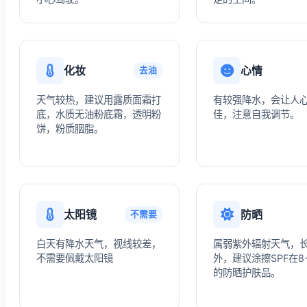
化妆
心情
去油
天气较热，建议用露质面霜打
有较强降水，会让人
底，水质无油粉底霜，透明粉
佳，注意自我调节。
饼，粉质胭脂。
太阳镜
防晒
不需要
白天有降水天气，视线较差，
属弱紫外辐射天气，
不需要佩戴太阳镜
外，建议涂擦SPF在8
的防晒护肤品。