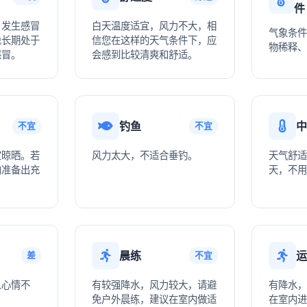
件
，发生感冒
白天温度适宜，风力不大，相
气象条件
免长期处于
信您在这样的天气条件下，应
物稀释、
感冒。
会感到比较清爽和舒适。
钓鱼
中
不宜
不宜
宜晾晒。若
风力太大，不适合垂钓。
天气舒适
内准备出充
天，不用
晨练
运
差
不宜
人心情不
有较强降水，风力较大，请避
有降水，
。
免户外晨练，建议在室内做适
在室内进