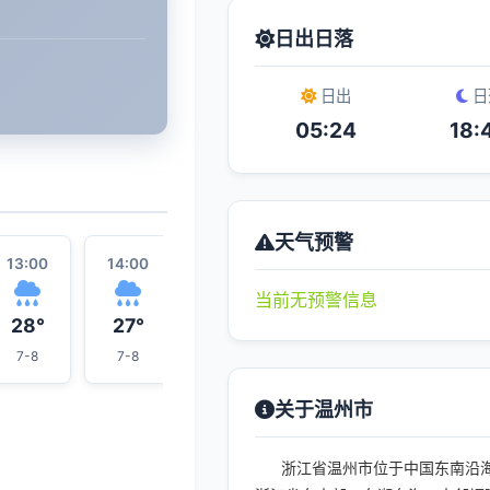
日出日落
日出
日
05:24
18:
天气预警
13:00
14:00
15:00
22:00
16:00
当前无预警信息
28°
27°
27°
27°
26°
7-8
7-8
7-8
4-5
7-8
关于温州市
浙江省温州市位于中国东南沿