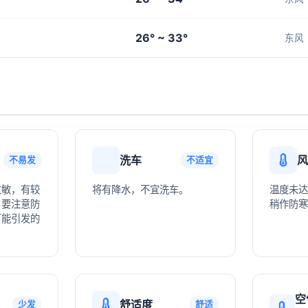
26° ~ 33°
东风
洗车
风
不易发
不适宜
过敏，有较
将有降水，不宜洗车。
温度未达
，要注意防
稍作防寒
可能引发的
空
舒适度
少发
舒适