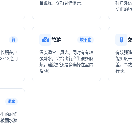
当锻炼，保持身体健康。
持户外运
防雨的地
旅游
交
弱
较不宜
，长期在户
温度适宜，风大。同时有有较
有较强降
8-12之间
强降水，会给出行产生很多麻
能见度一
烦，建议好还是多选择在室内
差，事故
活动！
行驶。
带伞
外出的时候
免被雨水淋