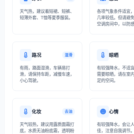
天气热，建议着短裙、短裤、
各项气象条件适宜
短薄外套、T恤等夏季服装。
几率较低。但请避
空调房间中，以防
路况
晾晒
湿滑
有雨，路面湿滑，车辆易打
有较强降水，不适
滑，请保持车距，减慢车速，
需要晾晒，请在室
小心驾驶。
足的空间。
化妆
心情
去油
天气较热，建议用露质面霜打
有较强降水，会让
底，水质无油粉底霜，透明粉
佳，注意自我调节