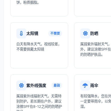
饼，粉质胭脂。
太阳镜
防晒
不需要
白天有降水天气，视线较差，
属弱紫外辐射天气
不需要佩戴太阳镜
外，建议涂擦SPF在
的防晒护肤品。
紫外线强度
雨伞
最弱
属弱紫外线辐射天气，无需特
有较强降水，您在
别防护。若长期在户外，建议
一定要带雨伞，以
涂擦SPF在8-12之间的防晒护
湿。