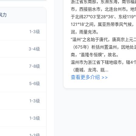
浙江省东南部，东濒东海，南邻福
市，西接丽水市，北连台州市。地
风力
于北纬27°03′至28°36′、东经119°
121°18′之间，属亚热带季风气候
1-3级
润，雨量充沛。
“温州”之名始于唐代，唐高宗上元
（675年）析括州置温州，因地处
3-4级
南，“虽隆冬恒燠”，故名。
温州市为浙江省下辖地级市，辖4
7-8级
（鹿城、龙湾、瓯...
查看更多介绍 >>
5-6级
1-3级
1-3级
1-3级