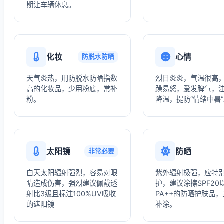
期让车辆休息。
化妆
心情
防脱水防晒
天气炎热，用防脱水防晒指数
烈日炎炎，气温很高
高的化妆品，少用粉底，常补
躁易怒，爱发脾气，
粉。
降温，提防“情绪中暑
太阳镜
防晒
非常必要
白天太阳辐射强烈，容易对眼
紫外辐射极强，应特
睛造成伤害，强烈建议佩戴透
护，建议涂擦SPF20
射比3级且标注100%UV吸收
PA++的防晒护肤品
的遮阳镜
补涂。