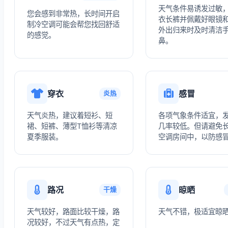
天气条件易诱发过敏
您会感到非常热，长时间开启
衣长裤并佩戴好眼镜
制冷空调可能会帮您找回舒适
外出归来时及时清洁
的感觉。
鼻。
穿衣
感冒
炎热
天气炎热，建议着短衫、短
各项气象条件适宜，
裙、短裤、薄型T恤衫等清凉
几率较低。但请避免
夏季服装。
空调房间中，以防感
路况
晾晒
干燥
天气较好，路面比较干燥，路
天气不错，极适宜晾
况较好，不过天气有点热，定