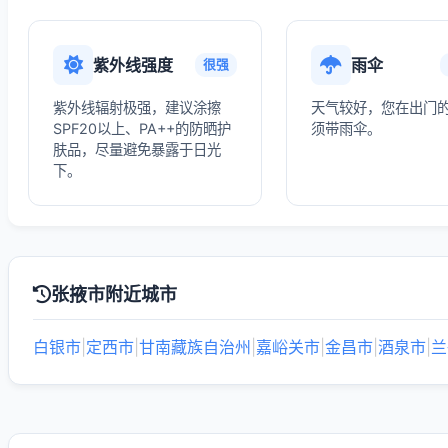
紫外线强度
雨伞
很强
紫外线辐射极强，建议涂擦
天气较好，您在出门
SPF20以上、PA++的防晒护
须带雨伞。
肤品，尽量避免暴露于日光
下。
张掖市附近城市
白银市
|
定西市
|
甘南藏族自治州
|
嘉峪关市
|
金昌市
|
酒泉市
|
兰