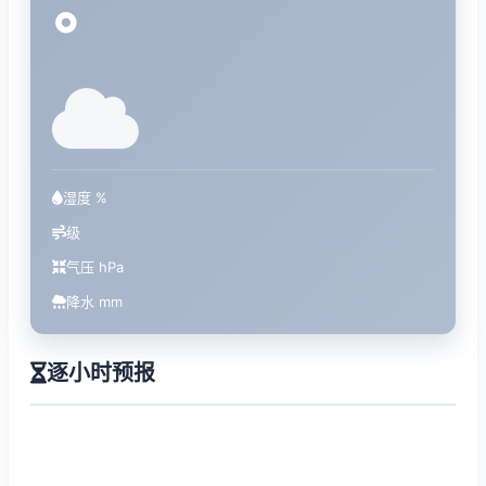
°
湿度 %
级
气压 hPa
降水 mm
逐小时预报